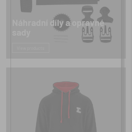
Náhradní díly a opravné
sady
View products