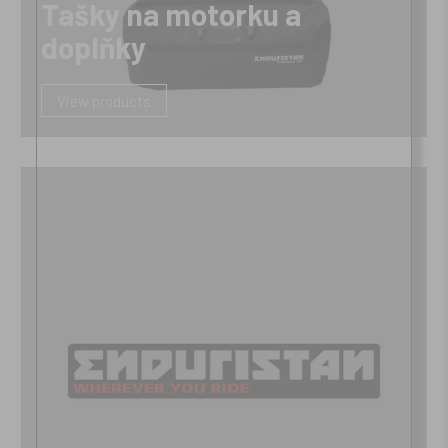
Tašky na motorku a
doplňky
View products