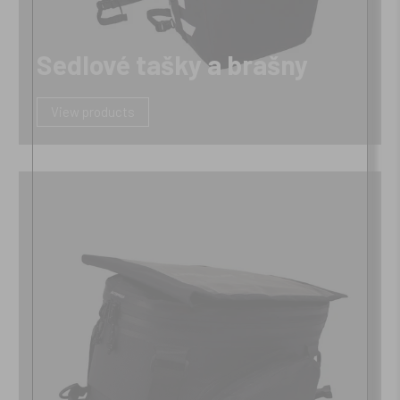
Sedlové tašky a brašny
View products