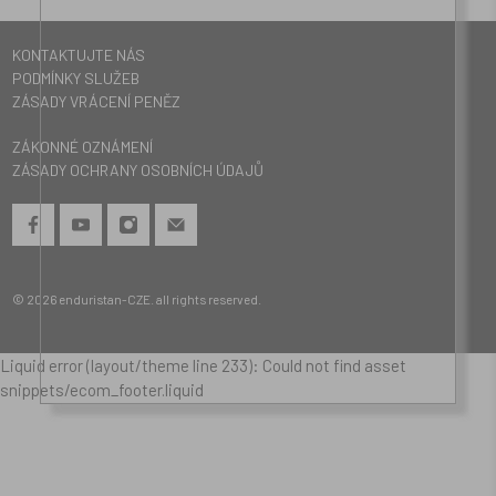
KONTAKTUJTE NÁS
PODMÍNKY SLUŽEB
ZÁSADY VRÁCENÍ PENĚZ
ZÁKONNÉ OZNÁMENÍ
ZÁSADY OCHRANY OSOBNÍCH ÚDAJŮ
© 2026
enduristan-CZE
.
all rights reserved.
Liquid error (layout/theme line 233): Could not find asset
snippets/ecom_footer.liquid