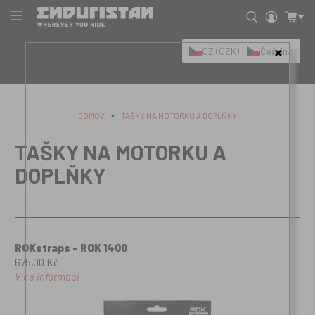
CZ (CZK)
Čeština
×
DOMOV
TAŠKY NA MOTORKU A DOPLŇKY
TAŠKY NA MOTORKU A
DOPLŇKY
ROKstraps - ROK 1400
675,00 Kč
Více informací