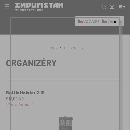
CZ (CZK)
Čeština
×
DOMOV
ORGANIZÉRY
ORGANIZÉRY
Bottle Holster 2.01
910,00 Kč
Více informací