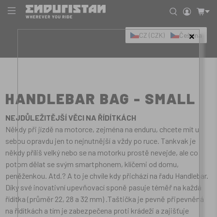
CZ (CZK)
Čeština
×
HANDLEBAR BAG - SMALL
NEJDŮLEŽITĚJŠÍ VĚCI NA ŘÍDÍTKÁCH
Někdy při jízdě na motorce, zejména na enduru, chcete mít u
sebou opravdu jen to nejnutnější a vždy po ruce. Tankvak je
někdy příliš velký nebo se na motorku prostě nevejde, ale co
potom dělat se svým smartphonem, klíčemi od domu,
peněženkou. Atd.? A to je chvíle kdy přichází na řadu Handlebar.
Díky své inovativní upevňovací sponě pasuje téměř na každá
řídítka (průměr 22, 28 a 32 mm) .Taštička je pevně připevněná
na řídítkách a tím je zabezpečena proti krádeži a zajišťuje