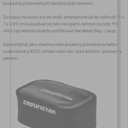
bezpečné připevnění při náročné jízdě terénem.
Do kapsy na suchý zip lze vložit smartphone (až do velikosti 15 x
7 x 0,87 cm) a používat jej jako navigační zařízení za jízdy. Pro
větší typ telefonu budete potřebovat Handlebar Bag - Large.
Samozřejmě jako všechny naše produkty je brašna na řídítka
voděodolná a 100% ochrání vaše věci před deštěm, prachem a
pískem.