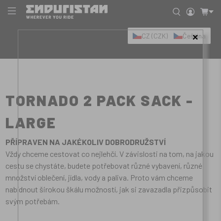
CZ (CZK)
Čeština
×
TORNADO 2 PACK SACK -
LARGE
PŘÍPRAVEN NA JAKÉKOLIV DOBRODRUŽSTVÍ
Vždy chceme cestovat co nejlehčí. V závislosti na tom, na jakou
cestu se chystáte, budete potřebovat různé vybavení, různé
množství oblečení, jídla, vody a paliva. Proto vám chceme
nabídnout širokou škálu možností, jak si zavazadla přizpůsobit
svým potřebám.