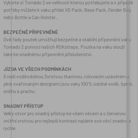
Vyberte si Tornádo 2 ve velikosti kterou potřebujete a v případě
potřeby můžete k vaku přidat XS Pack, Base Pack, Fender Bag
nebo Bottle a Can Holster..
BEZPEČNĚ PŘIPEVNĚNÉ
Dvě řady poutek umožňují bezpečné a stabilní připevnění vaku
Tornado 2 pomocí našich ROKstraps. Poutka na vaku slouží
také ke snadnému připevnění příslušenství.
JÍZDA VE VŠECH PODMÍNKÁCH
S naší voděodolnou 3vrstvou tkaninou, rolovacím uzávěrem a
plně svařovaným designem jsou vaky 100% odolné vodě, špíně,
sněhu a prachu.
SNADNÝ PŘÍSTUP
Velký otvor pro snadný přístup ke všem věcem a s červenou
vnitřní vrstvou pro nejlepší kontrast najdete své věci snadno a
rychle.