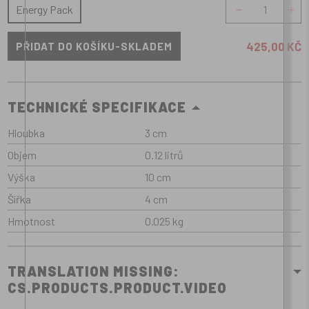
množství
Energy Pack
425,00 KČ
TECHNICKÉ SPECIFIKACE
Hloubka
3 cm
Objem
0.12 litrů
Výška
10 cm
Šířka
4 cm
Hmotnost
0.025 kg
TRANSLATION MISSING:
CS.PRODUCTS.PRODUCT.VIDEO