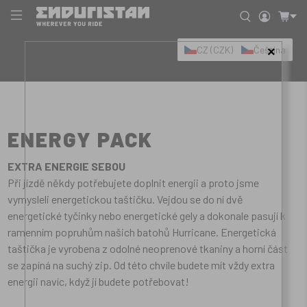
CZ (CZK)
Čeština
×
ENERGY PACK
EXTRA ENERGIE SEBOU
Při jízdě někdy potřebujete doplnit energii a proto jsme
vymysleli energetickou taštičku. Vejdou se do ní dvě
energetické tyčinky nebo energetické gely a dokonale pasují k
ramenním popruhům našich batohů Hurricane. Energetická
taštička je vyrobena z odolné neoprenové tkaniny a horní část
se zapíná na suchý zip. Od této chvíle budete mít vždy extra
energii navíc, když jí budete potřebovat!