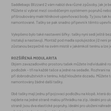
Saddlebags Blizzard 2 vám nabízí dva různé způsoby, jak je 
Můžete si vybrat mezi osvědčeným systémem popruhů nebo
přišroubovány malé hliníkové upevňovací body. Ty jsou tak k
namontované. Tašky se pak snadno připevní k těmto upev
Vylepšeno bylo také nastavení šířky: tašky nyní sedí ještě be
instalují a nastavují. Montáž pod madla spolujezdce již není 
zůstanou bezpečně na svém místě v jakémkoli terénu a lze je
ROZŠÍŘENÁ MODULARITA
Objem zavazadlového prostoru tašek můžete individuálně r
podložek – tří na každé tašce a jedné na sedadle. Rozhraní na 
při dobrodružstvích v terénu, když kloužete dozadu. Můžete 
namontovány žádné další tašky.
Obě tašky mají jednu připojovací podložku na klopě, která d
najdete na jedné straně malou přihrádku na zip, ideální pr
straně jsou dva elastické popruhy, ideální pro uložení náhra