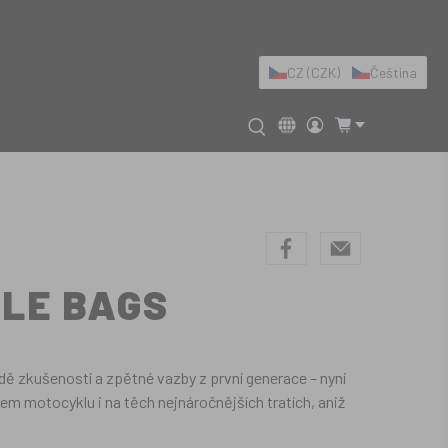
CZ (CZK)
Čeština
DLE BAGS
ě zkušeností a zpětné vazby z první generace – nyní
šem motocyklu i na těch nejnáročnějších tratích, aniž