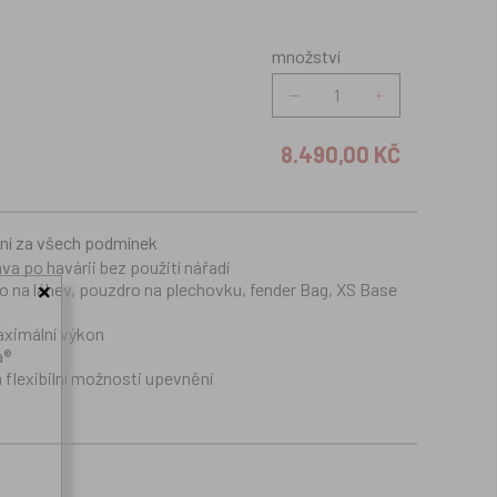
množství
množství
8.490,00 KČ
ení za všech podmínek
 po havárii bez použití nářadí
ro na láhev, pouzdro na plechovku, fender Bag, XS Base
×
aximální výkon
a®
a flexibilní možnosti upevnění