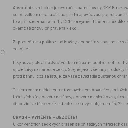
Absolutním vrcholem je revoluční, patentovaný CRR Breakawa
se při velkém nárazu utrhne přední upevňovací popruh, aniž
Dva přiložené náhradní díly CRR lze vyměnit během několika s
okamžitě znovu připravena k akci.
Zapomeňte na poškozené brašny a ponořte se naplno do svého
nedojde!
Díky nové pokročilé 3vrstvé tkanině extra odolné proti roztrž
společníky na náročné cesty. Stejně jako všechny produkty 
proti bahnu, což zajišťuje, že vaše zavazadla zůstanou chr
Celkem sedm našich patentovaných upevňovacích podložek p
tašek, jako je pouzdro na láhev, pouzdro na plechovku, fend
dispozici ve třech velikostech s celkovým objemem 15, 25 neb
CRASH – VYMĚŇTE – JEZDĚTE!
U konvenčních sedlových brašen se při těžkých nárazech ča