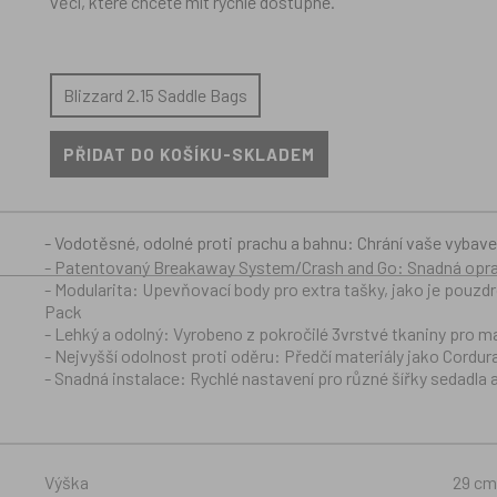
věcí, které chcete mít rychle dostupné.
Blizzard 2.15 Saddle Bags
- Vodotěsné, odolné proti prachu a bahnu: Chrání vaše vybav
- Patentovaný Breakaway System/Crash and Go: Snadná oprava
- Modularita: Upevňovací body pro extra tašky, jako je pouzd
Pack
- Lehký a odolný: Vyrobeno z pokročilé 3vrstvé tkaniny pro m
- Nejvyšší odolnost proti oděru: Předčí materiály jako Cordur
- Snadná instalace: Rychlé nastavení pro různé šířky sedadla 
Výška
29 cm