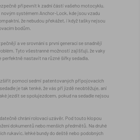
bezpečně připevnit k zadní části vašeho motocyklu.
 novým systémem Anchor-Lock, kde jsou vzadu
ompaktní, že nebudou překážet, i když tašky nejsou
ňovacím bodům.
zpečněji a ve srovnání s první generací se snadněji
problém. Tyto všestranné možnosti zajišťují, že vaky
 perfektně nastavit na různé šířky sedadla.
ozšířit pomocí sedmi patentovaných připojovacích
sedadle je tak tenké, že vás při jízdě neobtěžuje, ani
také jezdit se spolujezdcem, pokud na sedadle nejsou
odatečně chrání rolovací uzávěr. Pod touto klopou
o uložení dokumentů nebo menších předmětů. Na druhé
dních rukavic, lehké bundy do deště nebo podobných