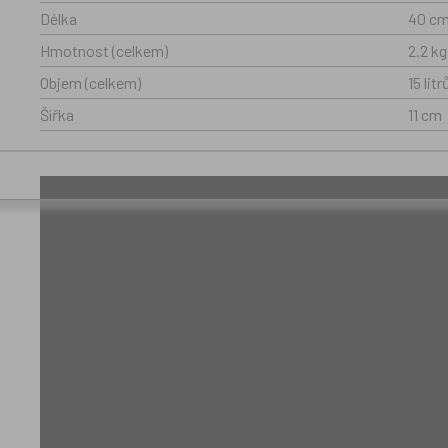
Délka
40 c
Hmotnost (celkem)
2.2 kg
Objem (celkem)
15 litr
Šířka
11 cm