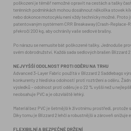
poškození je téměř nemožné opravit na cestách a tašky často
terénních podmínkách mohou dosáhnout několika stovek kilo
nebo dokonce motocyklu není vždy technicky možné. Proto js
patentovaným systémem CRR Breakaway (Crash-Replace-Ride On
překročí 200 kg, aby ochránily vaše sedlové brašny.
Po nárazu se nemusíte bát poškozené tašky. Jednoduše prov
svém dobrodružství. Každá sada sedlových brašen Blizzard 2 
NEJVYŠŠÍ ODOLNOST PROTI ODĚRU NA TRHU
Advanced 3-Layer Fabric použitá v Blizzard 2 Saddlebags výr
konkurenty z hlediska odolnosti proti roztržení a oděru. Žádn
výsledků – odolnost proti oděru je o 22 % vyšší než u nejlepš
neobsahuje PVC a je obzvláště lehký.
Materiál bez PVC je šetrnější k životnímu prostředí, protože s
Díky tomu je Blizzard 2 lehčí a robustnější a zároveň snižuje
FLEXIBILNÍ A BEZPEČNÉ DRŽENÍ