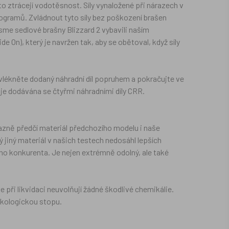
 ztrácejí vodotěsnost. Síly vynaložené při nárazech v
gramů. Zvládnout tyto síly bez poškození brašen
me sedlové brašny Blizzard 2 vybavili naším
), který je navržen tak, aby se obětoval, když síly
lékněte dodaný náhradní díl popruhem a pokračujte ve
je dodávána se čtyřmi náhradními díly CRR.
azně předčí materiál předchozího modelu i naše
ý jiný materiál v našich testech nedosáhl lepších
ího konkurenta. Je nejen extrémně odolný, ale také
e při likvidaci neuvolňují žádné škodlivé chemikálie.
 ekologickou stopu.