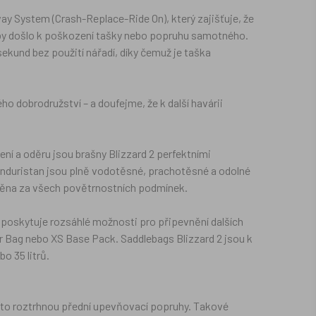
y System (Crash-Replace-Ride On), který zajišťuje, že
 by došlo k poškození tašky nebo popruhu samotného.
ekund bez použití nářadí, díky čemuž je taška
 dobrodružství – a doufejme, že k další havárii
ení a oděru jsou brašny Blizzard 2 perfektními
Enduristan jsou plně vodotěsné, prachotěsné a odolné
áněna za všech povětrnostních podmínek.
oskytuje rozsáhlé možnosti pro připevnění dalších
er Bag nebo XS Base Pack. Saddlebags Blizzard 2 jsou k
o 35 litrů.
sto roztrhnou přední upevňovací popruhy. Takové