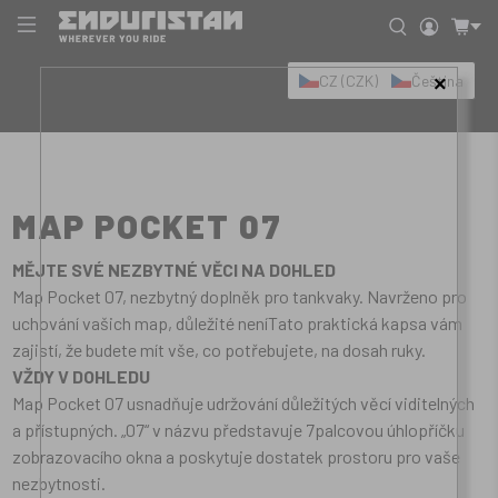
CZ (CZK)
Čeština
×
MAP POCKET 07
MĚJTE SVÉ NEZBYTNÉ VĚCI NA DOHLED
Map Pocket 07, nezbytný doplněk pro tankvaky. Navrženo pro
uchování vašich map, důležité neníTato praktická kapsa vám
zajistí, že budete mít vše, co potřebujete, na dosah ruky.
VŽDY V DOHLEDU
Map Pocket 07 usnadňuje udržování důležitých věcí viditelných
a přístupných. „07“ v názvu představuje 7palcovou úhlopříčku
zobrazovacího okna a poskytuje dostatek prostoru pro vaše
nezbytnosti.