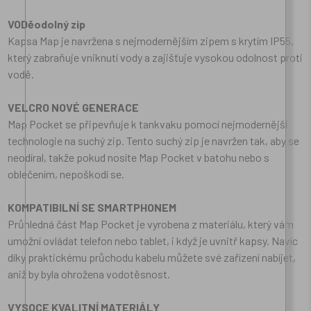
VODěodolný zip
Kapsa Map je navržena s nejmodernějším zipem s krytím IP55,
který zabraňuje vniknutí vody a zajišťuje vysokou odolnost proti
vodě.
VELCRO NOVÉ GENERACE
Map Pocket se připevňuje k tankvaku pomocí nejmodernější
technologie na suchý zip. Tento suchý zip je navržen tak, aby se
neodíral, takže pokud nosíte Map Pocket v batohu nebo s
oblečením, nepoškodí se.
KOMPATIBILNÍ SE SMARTPHONEM
Průhledná část Map Pocket je vyrobena z materiálu, který vám
umožní ovládat telefon nebo tablet, i když je uvnitř kapsy. Navíc
díky praktickému průchodu kabelu můžete své zařízení nabíjet,
aniž by byla ohrožena vodotěsnost.
VYSOCE KVALITNÍ MATERIÁLY