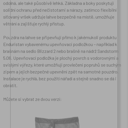
odolná, ale také působivě lehká. Základna a boky poskytují
solidní ochranu před nečistotami a nárazy, zatímco flexibilní
síťovaný vršek udržuje lahve bezpečně na místě, umožňuje
větrání a zajišťuje rychlý přístup.
Pouzdra na lahve se připevňují přímo k jakémukoli produktu
Enduristan vybavenému upevňovací podložkou – například k
brašnám na sedlo Blizzard 2 nebo brašně na nádrž Sandstorm
5.06. Upevňovací podložka je plochý povrch s vodorovnými a
svislými výřezy, které umožňují provlečení popruhů se suchým
zipem a jejich bezpečné upevnění zpět na samotné pouzdro.
Instalace je rychlá, bez použití nářadí a stejně snadno se dá i
obrátit.
Můžete si vybrat ze dvou verzí: