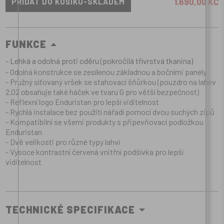
1.690,00 KČ
FUNKCE
- Lehká a odolná proti oděru (pokročilá třívrstvá tkanina)
- Odolná konstrukce se zesílenou základnou a bočními panely
- Pružný síťovaný vršek se stahovací šňůrkou (pouzdro na lahev
2.02 obsahuje také háček ve tvaru G pro větší bezpečnost)
- Reflexní logo Enduristan pro lepší viditelnost
- Rychlá instalace bez použití nářadí pomocí dvou suchých zipů
- Kompatibilní se všemi produkty s připevňovací podložkou
Enduristan
- Dvě velikosti pro různé typy lahví
- Vysoce kontrastní červená vnitřní podšívka pro lepší
viditelnost
TECHNICKÉ SPECIFIKACE