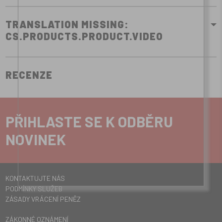
TRANSLATION MISSING:
CS.PRODUCTS.PRODUCT.VIDEO
RECENZE
PŘIHLASTE SE K ODBĚRU
NOVINEK
KONTAKTUJTE NÁS
PODMÍNKY SLUŽEB
ZÁSADY VRÁCENÍ PENĚZ
ZÁKONNÉ OZNÁMENÍ