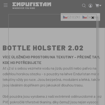
CZ (CZK)
Čeština
×
BOTTLE HOLSTER 2.02
VÍCE ÚLOŽNÉHO PROSTORU NA TEKUTINY – PŘESNĚ TAM,
KDE HO POTŘEBUJETE
Ať už si s sebou vezmete vodu na jízdu pouští nebo palivo na
odlehlou horskou stezku – s pouzdry na lahve Enduristan máte
tekutiny vždy po ruce. Jsou bezpečná, modulární a lehká, takže
jsou ideálním doplňkem pro jakoukoli dlouhou trasu.
Obě pouzdra jsou vyrobena z naší extrémně oděruvzdorné a bez
PVC pokročilé třívrstvé tkaniny, díky čemuž jsou nejen vysoce