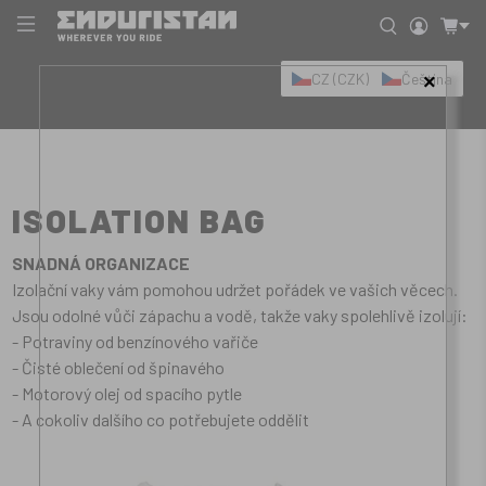
CZ (CZK)
Čeština
×
ISOLATION BAG
SNADNÁ ORGANIZACE
Izolační vaky vám pomohou udržet pořádek ve vašich věcech.
Jsou odolné vůči zápachu a vodě, takže vaky spolehlivě izolují:
- Potraviny od benzínového vařiče
- Čisté oblečení od špinavého
- Motorový olej od spacího pytle
- A cokoliv dalšího co potřebujete oddělit