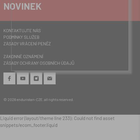
NOVINEK
KONTAKTUJTE NÁS
PODMÍNKY SLUŽEB
ZÁSADY VRÁCENÍ PENĚZ
ZÁKONNÉ OZNÁMENÍ
ZÁSADY OCHRANY OSOBNÍCH ÚDAJŮ
© 2026
enduristan-CZE
.
all rights reserved.
Liquid error (layout/theme line 233): Could not find asset
snippets/ecom_footer.liquid