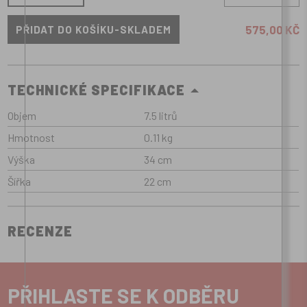
575,00 KČ
TECHNICKÉ SPECIFIKACE
Objem
7.5 litrů
Hmotnost
0.11 kg
Výška
34 cm
Šířka
22 cm
RECENZE
PŘIHLASTE SE K ODBĚRU