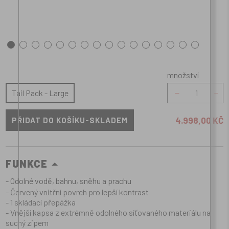
množství
množství
Tail Pack - Large
4.998,00 KČ
FUNKCE
- Odolné vodě, bahnu, sněhu a prachu
- Červený vnitřní povrch pro lepší kontrast
- 1 skládací přepážka
- Vnější kapsa z extrémně odolného síťovaného materiálu na
suchý zipem