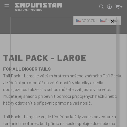
CZ (CZK)
Čeština
×
TAIL PACK - LARGE
FOR ALL BIGGER TAILS
Tail Pack - Large je větším bratrem našeho známého Tail Packu.
Je ideální pro montáž na větší nosiče, blatníky a sedla
spolujezdce, takže si s sebou můžete vzít ještě více věcí.
Můžete jej snadno připevnit pomocí připojených háčků nebo
háčky odstranit a připevnit přímo na váš nosič.
Tail Pack - Large se vejde téměř na každý zadek adventure a
terénních motorek, buď přímo na sedlo spolujezdce nebo na