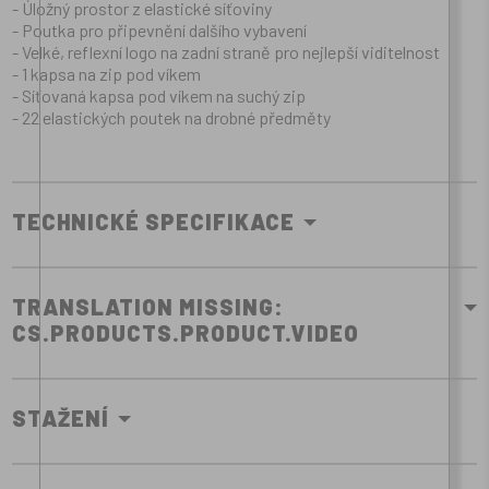
- Úložný prostor z elastické síťoviny
- Poutka pro připevnění dalšího vybavení
- Velké, reflexní logo na zadní straně pro nejlepší viditelnost
- 1 kapsa na zip pod víkem
- Síťovaná kapsa pod víkem na suchý zip
- 22 elastických poutek na drobné předměty
TECHNICKÉ SPECIFIKACE
TRANSLATION MISSING:
CS.PRODUCTS.PRODUCT.VIDEO
STAŽENÍ